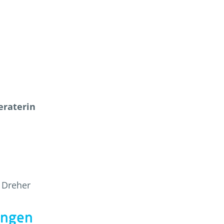
eraterin
 Dreher
ungen