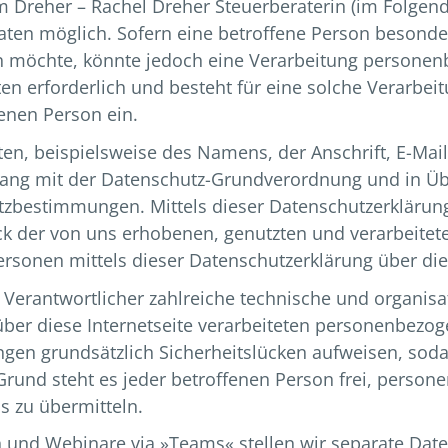
m Dreher – Rachel Dreher Steuerberaterin (im Folgend
ten möglich. Sofern eine betroffene Person besond
 möchte, könnte jedoch eine Verarbeitung personenb
n erforderlich und besteht für eine solche Verarbeit
fenen Person ein.
en, beispielsweise des Namens, der Anschrift, E-Ma
inklang mit der Datenschutz-Grundverordnung und in 
tzbestimmungen. Mittels dieser Datenschutzerkläru
eck der von uns erhobenen, genutzten und verarbeit
ersonen mittels dieser Datenschutzerklärung über die
ng Verantwortlicher zahlreiche technische und organ
über diese Internetseite verarbeiteten personenbezo
gen grundsätzlich Sicherheitslücken aufweisen, sodas
rund steht es jeder betroffenen Person frei, person
s zu übermitteln.
 und Webinare via »Teams« stellen wir separate Date