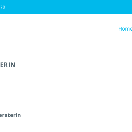
770
Hom
ERIN
eraterin