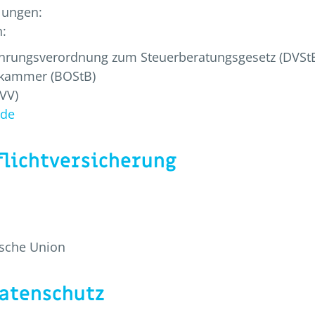
lungen:
n:
ührungsverordnung zum Steuerberatungsgesetz (DVSt
rkammer (BOStB)
VV)
.de
flichtversicherung
ische Union
Datenschutz