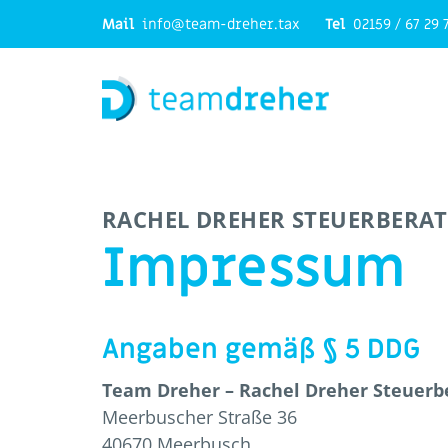
Mail
info@team-dreher.tax
Tel
02159 / 67 29 
RACHEL DREHER STEUERBERAT
Impressum
Angaben gemäß § 5 DDG
Team Dreher – Rachel Dreher Steuerb
Meerbuscher Straße 36
40670 Meerbusch