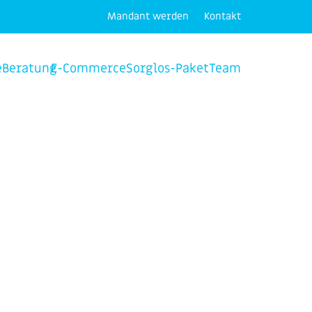
Mandant werden
Kontakt
e
Beratung
E-Commerce
Sorglos-Paket
Team