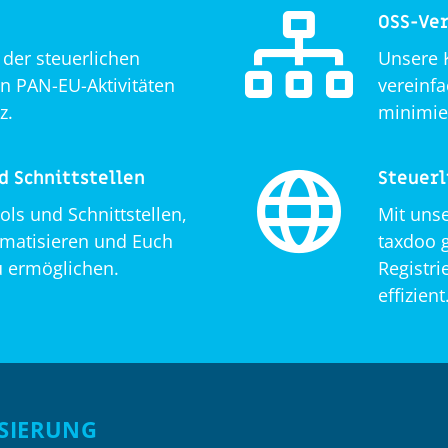
OSS-Ve
 der steuerlichen
Unsere 
n PAN-EU-Aktivitäten
vereinf
z.
minimie
d Schnittstellen
Steuerl
ools und Schnittstellen,
Mit uns
omatisieren und Euch
taxdoo g
u ermöglichen.
Registr
effizient
ISIERUNG