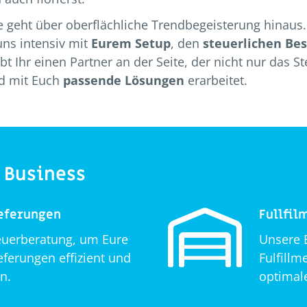
 geht über oberflächliche Trendbegeisterung hinaus.
uns intensiv mit
Eurem Setup
, den
steuerlichen Be
t Ihr einen Partner an der Seite, der nicht nur das S
nd mit Euch
passende Lösungen
erarbeitet.
 Business
eferungen
Fullfil
teuerberatung, um Eure
Unsere E
ferungen effizient und
Fulfill
n.
optimal