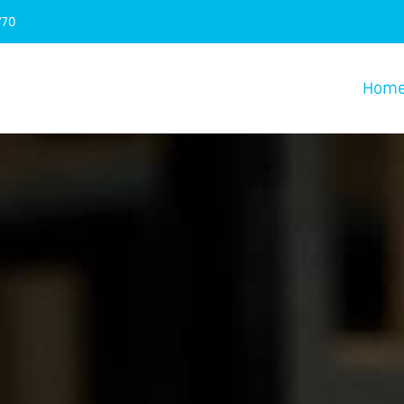
770
Hom